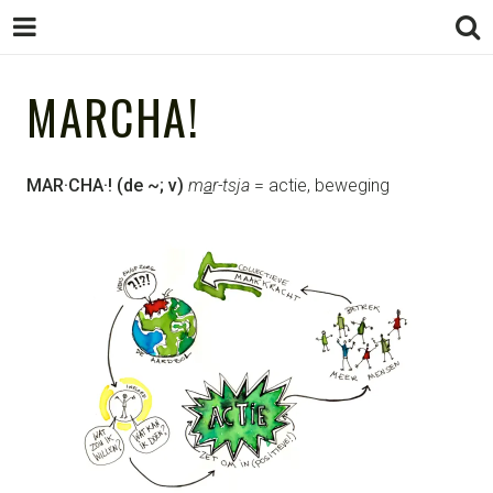
STUDIO
MARCHA!
STUDIO MARCHA!
design as gamechanger
MARCHA!
MAR·CHA·! (de ~; v)
m
a
r-tsja
= actie, beweging