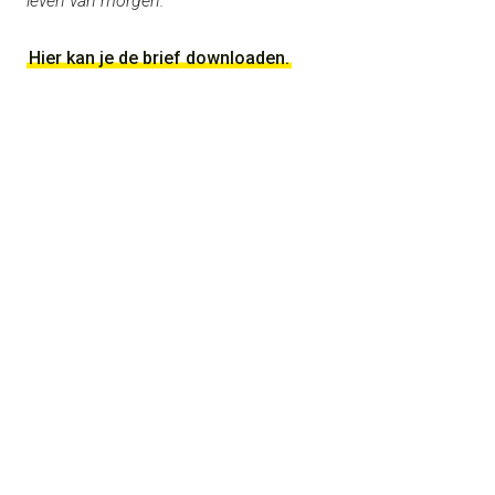
leven van morgen.’
Hier kan je de brief downloaden.
Work & thoughts created
by
studio MARCHA!
Made with love by