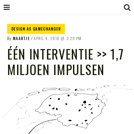
STUDIO
STUDIO MARCHA!
design as gamechanger
DESIGN AS GAMECHANGER
MARCHA!
By
MAARTJE
APRIL 4, 2018
3:29 PM
ÉÉN INTERVENTIE >> 1,7
MILJOEN IMPULSEN