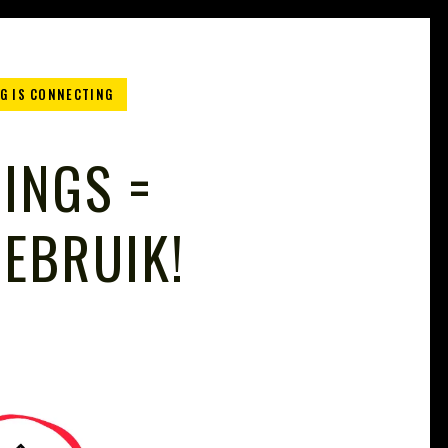
G IS CONNECTING
INGS =
EBRUIK!