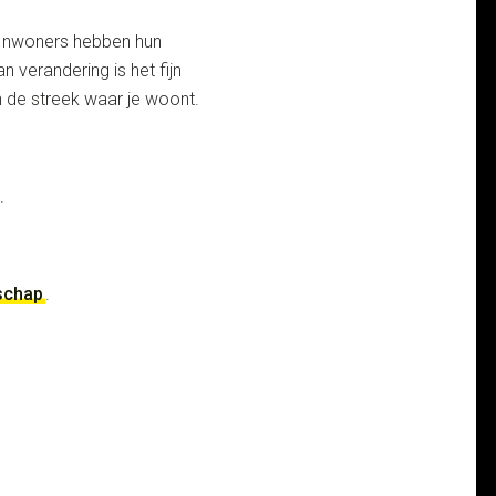
. Inwoners hebben hun
n verandering is het fijn
n de streek waar je woont.
.
dschap
.