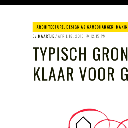
ARCHITECTURE
,
DESIGN AS GAMECHANGER
,
MAKIN
By
MAARTJE
APRIL 18, 2019
12:15 PM
TYPISCH GRON
KLAAR VOOR G