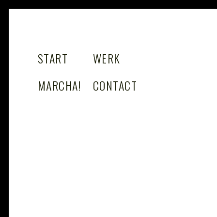
STUDIO
design as gamechanger
START
WERK
MARCHA!
MARCHA!
CONTACT